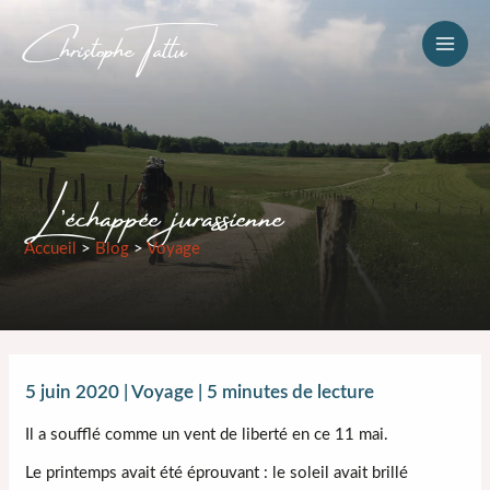
Christophe Tattu
Aller
au
MAI
contenu
MEN
L’échappée jurassienne
Accueil
>
Blog
>
Voyage
5 juin 2020
|
Voyage
|
5 minutes de lecture
Il a soufflé comme un vent de liberté en ce 11 mai.
Le printemps avait été éprouvant : le soleil avait brillé